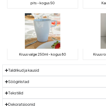
pits – kogus 50
Ka
Kruus valge 250ml – kogus 80
Kruus r
Taldrikud ja kausid
Söögiriistad
Tekstiilid
Dekoratsioonid