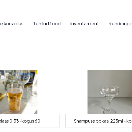
te korraldus
Tehtud tööd
Inventari rent
Renditing
klaas 0,33 -kogus 60
Shampuse pokaal 225ml – ko