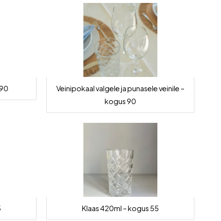
 90
Veinipokaal valgele ja punasele veinile –
kogus 90
5
Klaas 420ml – kogus 55