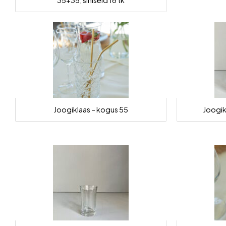
35+35, siniseid 16 tk
Joogiklaas – kogus 55
Joogik