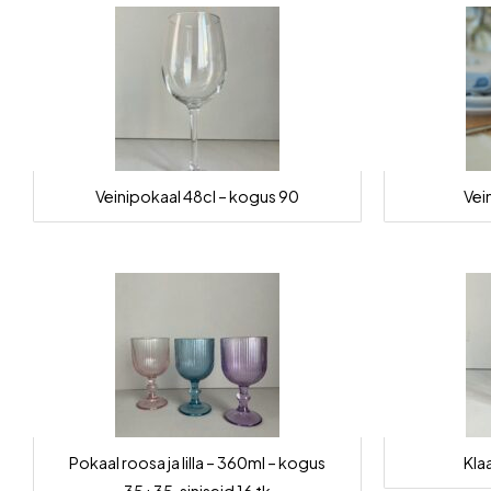
Veinipokaal 48cl – kogus 90
Vei
Pokaal roosa ja lilla – 360ml – kogus
Kla