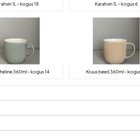
rahvin 1L – kogus 18
Karahvin 1L – kogus 6
oheline 360ml – kogus 14
Kruus beeš 360ml – kogus