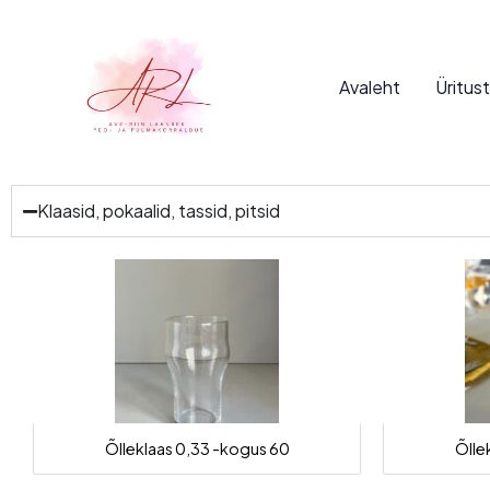
Skip
to
content
Avaleht
Üritus
Klaasid, pokaalid, tassid, pitsid
Õlleklaas 0,33 -kogus 60
Õlle