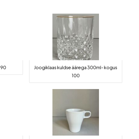
 90
Joogiklaas kuldse äärega 300ml- kogus
100